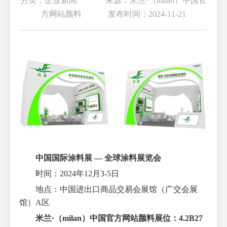
分类：企业新闻 来源：米兰·（milan）中国官
方网站颜料 发布时间：2024-11-21
中国国际涂料展
— 全球涂料展览会
时间：
202
4
年
12
月
3
-
5
日
地点：中国进出口商品交易会展馆（广交会展
馆）
A区
米兰·（milan）中国官方网站颜料展位：
4.2B27