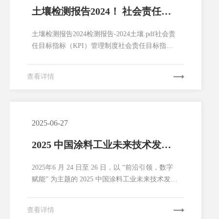
土壤检测报告2024！ 社会责任目
标指标（KPI）管理制度！ 室内气
土壤检测报告2024检测报告-2024土壤.pdf社会责
体排放报告2024！
任目标指标（KPI）管理制度社会责任目标指标
（KPI）管理制度1030.pdf室内气体排放报告
20242024年温室气体排放报告.pdf
查看详情
2025-06-27
2025 中国涂料工业未来技术发展
大会完美落幕 米兰·（milan）中国
2025年6 月 24 日至 26 日，以 “前沿引领，数字
官方网站颜料助力行业绘就创新新
赋能” 为主题的 2025 中国涂料工业未来技术发展
图景
大会在苏州圆满收官。作为涂料行业备受瞩目的
年度科技盛会，本次大会吸引了近 300 位来自国
查看详情
家部委、高校科研院所及产业链上下游企业的代