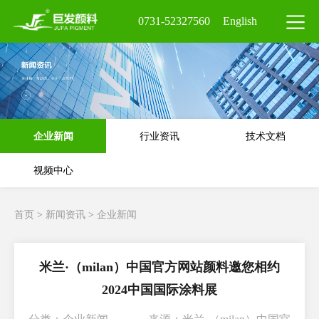
0731-52327560
English
企业新闻
行业资讯
技术文档
视频中心
首页
>
新闻资讯
>
企业新闻
米兰·（milan）中国官方网站颜料邀您相约
2024中国国际涂料展