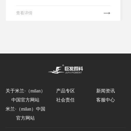
米兰·（milan）中国官方网站科技与汇帮环保是
米兰·（milan）中国官方网站颜料生产实验基
查看详情
地，也是米兰·（milan）中国官方网站颜料兄弟
公司。此次年审标志着两家公司在质量管理、环
境管理等方面持续符合国际标准要求，进一步巩
固其在行业内的规范化运营地位。ISO 体系认证
作为国际通行的企业管理标准，对于提升企业管
理水平、增强市场...
关于米兰·（milan）
产品专区
新闻资讯
中国官方网站
社会责任
客服中心
米兰·（milan）中国
官方网站