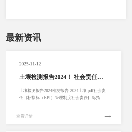
最新资讯
2025-11-12
土壤检测报告2024！ 社会责任目
标指标（KPI）管理制度！ 室内气
土壤检测报告2024检测报告-2024土壤.pdf社会责
体排放报告2024！
任目标指标（KPI）管理制度社会责任目标指标
（KPI）管理制度1030.pdf室内气体排放报告
20242024年温室气体排放报告.pdf
查看详情