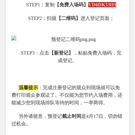
STEP1：复制
【免费入场码】
VD6DK53H3
STEP2：扫描
【二维码】
进入登记页面；
STEP3：点击
【新登记】
，粘贴免费入场码，完
成登记。
温馨提示
：完成注册登记的观众到现场就可以免
费打印观众参观证了。不仅能为您节约入场费用，还
能减少您到现场排队等待的时间，一举两得。
另外请留意，预登记
截止时间
是4月17日，切勿错
过机会。