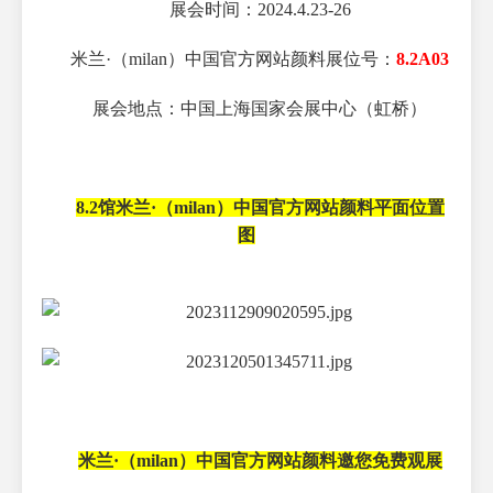
展会时间：2024.4.23-26
米兰·（milan）中国官方网站颜料展位号：
8.2A03
展会地点：中国上海国家会展中心（虹桥）
8.2馆米兰·（milan）中国官方网站颜料平面位置
图
米兰·（milan）中国官方网站颜料邀您免费观展