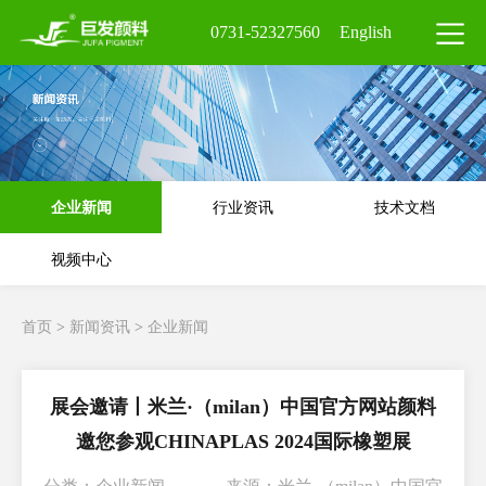
0731-52327560
English
企业新闻
行业资讯
技术文档
视频中心
首页
>
新闻资讯
>
企业新闻
展会邀请丨米兰·（milan）中国官方网站颜料
邀您参观CHINAPLAS 2024国际橡塑展