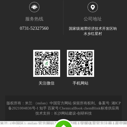
服务热线
公司地址
0731-52327560
国家级湘潭经济技术开发区响
水乡红星村
关注微信
手机网站
版权所有：米兰·（milan）中国官方网站 保留所有权利。
备案号: 湘ICP
备2021004836号-1
知乎
百家号
ChemicalBook
chemBlink标准供应商
技术支持：长沙网站建设-创研科技
米兰（中国区）milan·官方网站
|
华体会在线
|
荣耀体育官方注册
|
星空网