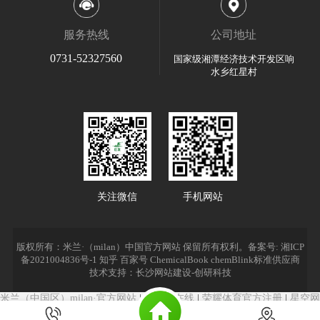
服务热线
公司地址
0731-52327560
国家级湘潭经济技术开发区响
水乡红星村
关注微信
手机网站
版权所有：米兰·（milan）中国官方网站 保留所有权利。
备案号: 湘ICP
备2021004836号-1
知乎
百家号
ChemicalBook
chemBlink标准供应商
技术支持：长沙网站建设-创研科技
米兰（中国区）milan·官方网站
|
华体会在线
|
荣耀体育官方注册
|
星空网
页版登录入口
|
hth官方网页入口_hth（中国）有限公司官网
|
荣耀体育(中