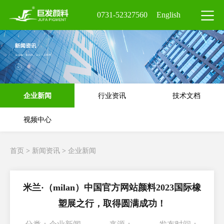
0731-52327560
English
企业新闻
行业资讯
技术文档
视频中心
首页
>
新闻资讯
>
企业新闻
米兰·（milan）中国官方网站颜料2023国际橡
塑展之行，取得圆满成功！