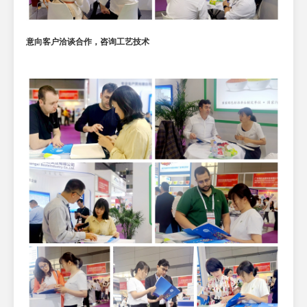
意向客户洽谈合作，咨询工艺技术