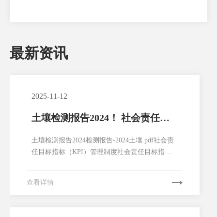
最新资讯
2025-11-12
土壤检测报告2024！ 社会责任目
标指标（KPI）管理制度！ 室内气
土壤检测报告2024检测报告-2024土壤.pdf社会责
体排放报告2024！
任目标指标（KPI）管理制度社会责任目标指标
（KPI）管理制度1030.pdf室内气体排放报告
20242024年温室气体排放报告.pdf
查看详情