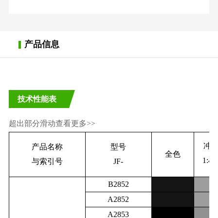
产品信息
技术性能表
超出部分滑动查看更多>>
冲
产品名称
型号
全色
1:4T
与索引号
JF-
B2852
A2852
A2853