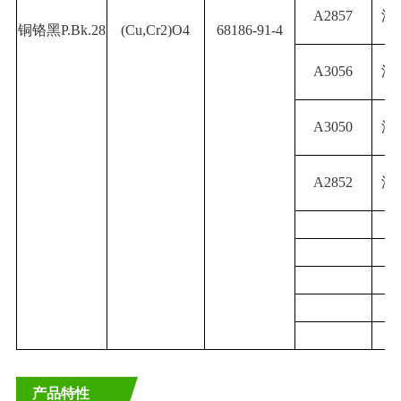
A2857
深
铜铬黑P.Bk.28
(Cu,Cr2)O4
68186-91-4
A3056
深
A3050
深
A2852
深
产品特性