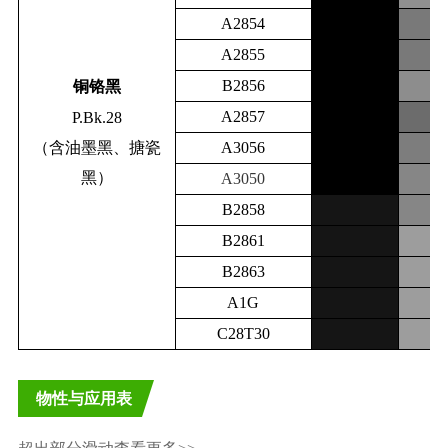
A2854
A2855
B2856
铜铬黑
A2857
P.Bk.28
（含油墨黑、搪瓷
A3056
黑）
A3050
B2858
B2861
B2863
A1G
C28T30
物性与应用表