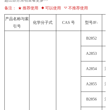
超出部分滑动查看更多>>
备注：
推荐使用
可以使用
不推荐使用
产品名称与索
化学分子式
CAS
号
型号
JF-
引号
B2852
A2853
A2854
深
A2855
深
B2856
深