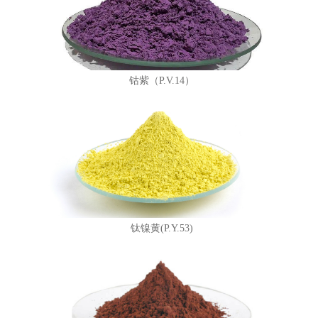
钴紫（P.V.14）
钛镍黄(P.Y.53)