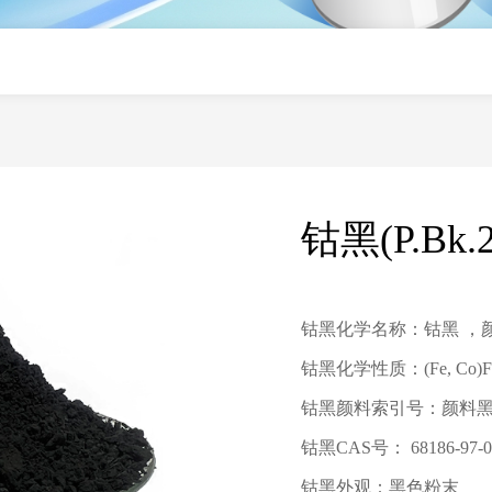
钴黑(P.Bk.2
钴黑
化学名称：
钴黑
，
钴黑
化学性质：
(Fe, Co)
钴黑
颜料索引号：
颜料
钴黑
CAS号： 68186-9
7
-
0
钴黑
外观：黑色粉末