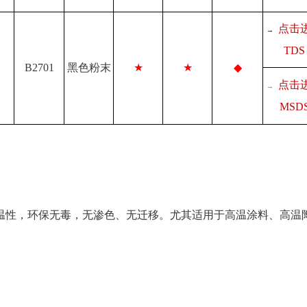
点击
→
TDS
B2701
黑色粉末
★
★
◆
点击
→
MSD
温性，环保无毒，
无
渗色、无迁移。
尤其适用于高温涂料、高温