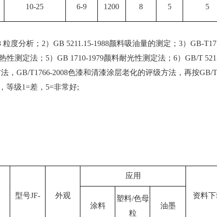
1
0-25
6-
9
1200
8
5
5
8 粒度分析；2）GB 5211.15-1988颜料吸油量的测定；3）GB-T17
性测定法；5）GB 1710-1979颜料耐光性测定法；6）GB/T 5211
法，GB/T1766-2008色漆和清漆涂层老化的评级方法，再按GB/T25
，等级1=差，5=非常好;
应用
型号
JF-
外观
资料下
塑料
/色母
涂料
油墨
粒