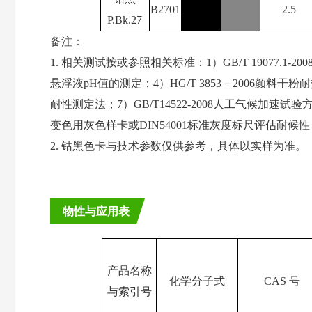
B2701
2.5
P.Bk.27
备注：
1. 相关测试按或参照相关标准：1）GB/T 19077.1-200
悬浮液pH值的测定；4）HG/T 3853－2006颜料干粉耐热
耐性测定法；7）GB/T14522-2008人工气候加速试验方
变色用灰色样卡或DIN54001标准灰度标尺评估耐候性
2.
钴黑
色卡与技术参数仅供参考，具体以实样为准。
物性与应用表
产品名称
化学分子式
CAS 号
与索引号