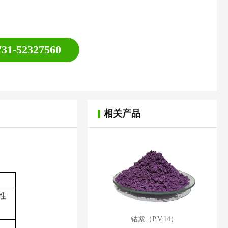
731-52327560
相关产品
性
钴紫（P.V.14）