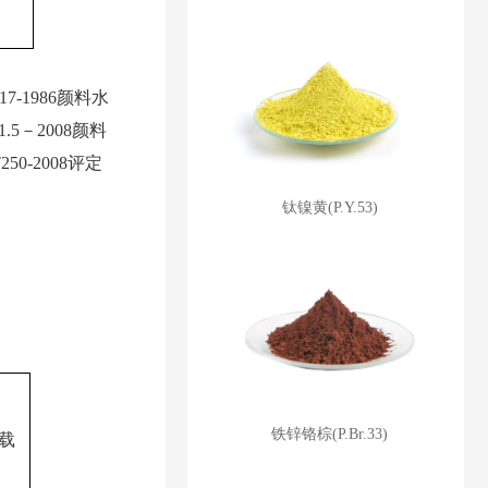
17-1986颜料水
.5－2008颜料
0-2008评定
钛镍黄(P.Y.53)
铁锌铬棕(P.Br.33)
载