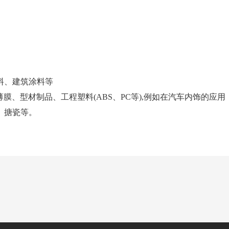
料、建筑涂料等
料薄膜、型材制品
、
工程塑料
(ABS、PC等),例如在汽车内饰的应用
、搪瓷
等。