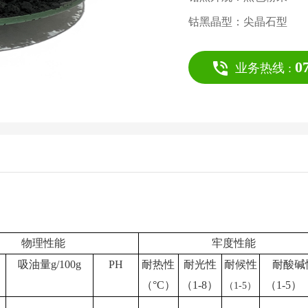
钴黑
晶型：尖晶石型
0
业务热线 :
物理性能
牢度性能
吸油量
g/100g
PH
耐热性
耐光性
耐候性
耐酸碱
（
°C
）
（
1-8
）
（
1-5
）
（
1-5
）