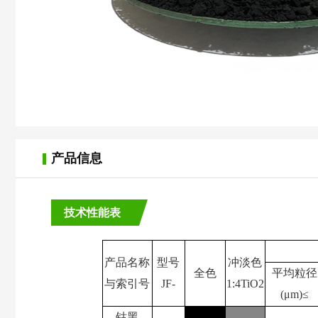
产品信息
技术性能表
产品名称
型号
冲淡色
全色
平均粒径
与索引号
JF-
1:4TiO2
(μm)
≤
钴黑