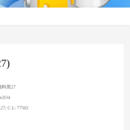
7)
颜料黑
2
7
Fe2O4
黑
2
7
; C.I.: 77
502